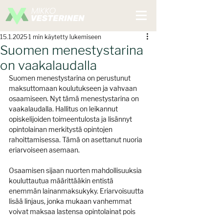
15.1.2025
1 min käytetty lukemiseen
Suomen menestystarina
on vaakalaudalla
Suomen menestystarina on perustunut 
maksuttomaan koulutukseen ja vahvaan 
osaamiseen. Nyt tämä menestystarina on 
vaakalaudalla. Hallitus on leikannut 
opiskelijoiden toimeentulosta ja lisännyt 
opintolainan merkitystä opintojen 
rahoittamisessa. Tämä on asettanut nuoria 
eriarvoiseen asemaan.
Osaamisen sijaan nuorten mahdollisuuksia 
kouluttautua määrittääkin entistä 
enemmän lainanmaksukyky. Eriarvoisuutta 
lisää linjaus, jonka mukaan vanhemmat 
voivat maksaa lastensa opintolainat pois 