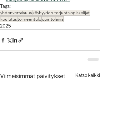
Tags:
yhdenvertaisuus
köyhyyden torjunta
opiskelijat
koulutus
toimeentulo
opintolaina
2025
Viimeisimmät päivitykset
Katso kaikki