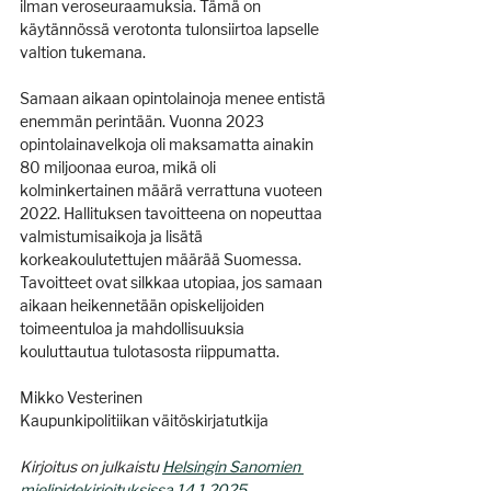
ilman veroseuraamuksia. Tämä on 
käytännössä verotonta tulonsiirtoa lapselle 
valtion tukemana.
Samaan aikaan opintolainoja menee entistä 
enemmän perintään. Vuonna 2023 
opintolainavelkoja oli maksamatta ainakin 
80 miljoonaa euroa, mikä oli 
kolminkertainen määrä verrattuna vuoteen 
2022. Hallituksen tavoitteena on nopeuttaa 
valmistumisaikoja ja lisätä 
korkeakoulutettujen määrää Suomessa. 
Tavoitteet ovat silkkaa utopiaa, jos samaan 
aikaan heikennetään opiskelijoiden 
toimeentuloa ja mahdollisuuksia 
kouluttautua tulotasosta riippumatta.
Mikko Vesterinen
Kaupunkipolitiikan väitöskirjatutkija
Kirjoitus on julkaistu 
Helsingin Sanomien 
mielipidekirjoituksissa 14.1.2025