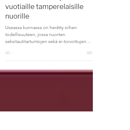
15.7.2016
2016
Maksuton ehkäisy alle 25-
vuotiaille tamperelaisille
nuorille
Useassa kunnassa on herätty siihen
todellisuuteen, jossa nuorten
seksitautitartuntojen sekä ei-toivottujen
raskaudenkeskeytysten määrä...