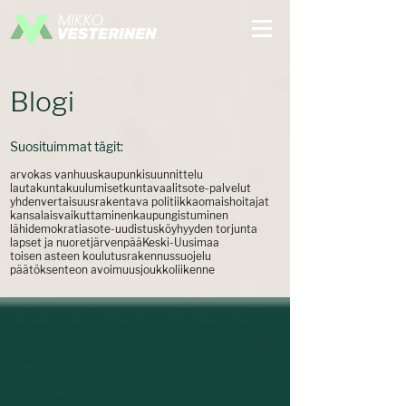
Blogi
Suosituimmat tägit:
arvokas vanhuus
kaupunkisuunnittelu
lautakuntakuulumiset
kuntavaalit
sote-palvelut
yhdenvertaisuus
rakentava politiikka
omaishoitajat
kansalaisvaikuttaminen
kaupungistuminen
lähidemokratia
sote-uudistus
köyhyyden torjunta
lapset ja nuoret
järvenpää
Keski-Uusimaa
toisen asteen koulutus
rakennussuojelu
päätöksenteon avoimuus
joukkoliikenne