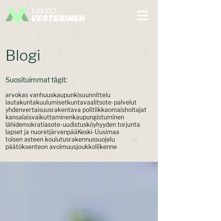
Blogi
Suosituimmat tägit:
arvokas vanhuus
kaupunkisuunnittelu
lautakuntakuulumiset
kuntavaalit
sote-palvelut
yhdenvertaisuus
rakentava politiikka
omaishoitajat
kansalaisvaikuttaminen
kaupungistuminen
lähidemokratia
sote-uudistus
köyhyyden torjunta
lapset ja nuoret
järvenpää
Keski-Uusimaa
toisen asteen koulutus
rakennussuojelu
päätöksenteon avoimuus
joukkoliikenne