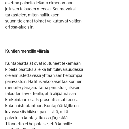
asettaa paineita leikata nimenomaan 
julkisen talouden menoja. Seuraavaksi 
tarkastelen, miten hallituksen 
suunnittelemat toimet vaikuttavat valtion 
eri osa-alueisiin.
Kuntien menoille yläraja
Kuntapäättäjät ovat joutuneet tekemään 
kipeitä päätöksiä, eikä lähitulevaisuudessa 
ole ennustettavissa yhtään sen helpompia - 
päinvastoin. Hallitus aikoo asettaa kuntien 
menoille ylärajan. Tämä perustuu julkisen 
talouden tavoitteelle, että alijäämä saa 
korkeintaan olla ½ prosenttia suhteessa 
kokonaistuotantoon. Kuntapäättäjille on 
luvassa siis hikiset painit siitä, mitä 
palveluita kunta jatkossa järjestää. 
Tilannetta ei helpota se, että kunnille 