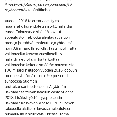
ilmestynyt, joten myös sen pureskelu jää 
myöhemmäksi.
Lähtökohdat
Vuoden 2016 talousarvioesityksen 
määrärahoiksi ehdotetaan 54,1 miljardia 
euroa. Talousarvio sisältää sovitut 
sopeutustoimet, jotka alentavat valtion 
menoja ja lisäävät maksutuloja yhteensä 
noin 0,8 miljardilla eurolla. Tästä huolimatta 
valtionvelka kasvaa vuositasolla 5 
miljardilla eurolla, mikä tarkoittaa 
valtionvelan kokonaismäärän nousemista 
106 miljardiin euroon vuoden 2016 loppuun 
mennessä. Tämä on noin 50 prosenttia 
suhteessa Suomen 
bruttokansantuotteeseen. Alijäämän 
uskotaan taittuvan laskuun vasta vuonna 
2018. Lisäksi työttömyysprosentin 
uskotaan kasvavan lähelle 10 %. Suomen 
taloudelle ei siis ole luvassa helpotuksen 
huokauksia lähitulevaisuudessa. Tämä 