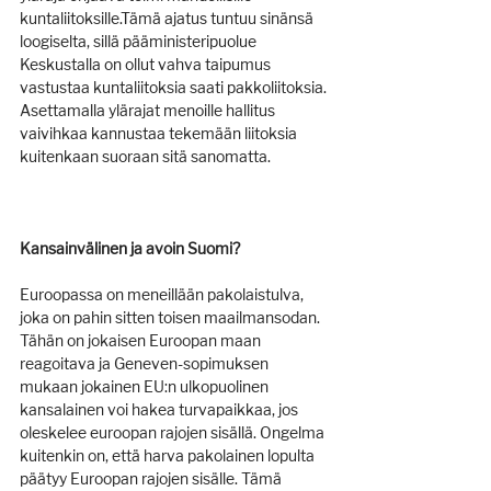
kuntaliitoksille.Tämä ajatus tuntuu sinänsä 
loogiselta, sillä pääministeripuolue 
Keskustalla on ollut vahva taipumus 
vastustaa kuntaliitoksia saati pakkoliitoksia. 
Asettamalla ylärajat menoille hallitus 
vaivihkaa kannustaa tekemään liitoksia 
kuitenkaan suoraan sitä sanomatta.
Kansainvälinen ja avoin Suomi?
Euroopassa on meneillään pakolaistulva, 
joka on pahin sitten toisen maailmansodan. 
Tähän on jokaisen Euroopan maan 
reagoitava ja Geneven-sopimuksen 
mukaan jokainen EU:n ulkopuolinen 
kansalainen voi hakea turvapaikkaa, jos 
oleskelee euroopan rajojen sisällä. Ongelma 
kuitenkin on, että harva pakolainen lopulta 
päätyy Euroopan rajojen sisälle. Tämä 