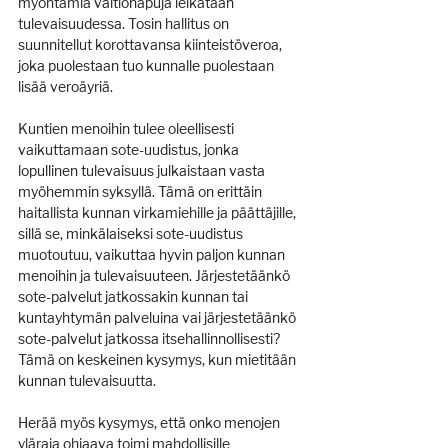
myöntämiä valtionapuja leikataan 
tulevaisuudessa. Tosin hallitus on 
suunnitellut korottavansa kiinteistöveroa, 
joka puolestaan tuo kunnalle puolestaan 
lisää veroäyriä.
Kuntien menoihin tulee oleellisesti 
vaikuttamaan sote-uudistus, jonka 
lopullinen tulevaisuus julkaistaan vasta 
myöhemmin syksyllä. Tämä on erittäin 
haitallista kunnan virkamiehille ja päättäjille, 
sillä se, minkälaiseksi sote-uudistus 
muotoutuu, vaikuttaa hyvin paljon kunnan 
menoihin ja tulevaisuuteen. Järjestetäänkö 
sote-palvelut jatkossakin kunnan tai 
kuntayhtymän palveluina vai järjestetäänkö 
sote-palvelut jatkossa itsehallinnollisesti? 
Tämä on keskeinen kysymys, kun mietitään 
kunnan tulevaisuutta.
Herää myös kysymys, että onko menojen 
yläraja ohjaava toimi mahdollisille 