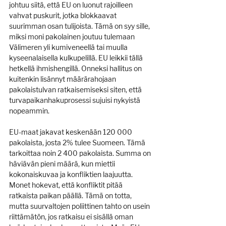
johtuu siitä, että EU on luonut rajoilleen 
vahvat puskurit, jotka blokkaavat 
suurimman osan tulijoista. Tämä on syy sille, 
miksi moni pakolainen joutuu tulemaan 
Välimeren yli kumiveneellä tai muulla 
kyseenalaisella kulkupelillä. EU leikkii tällä 
hetkellä ihmishengillä. Onneksi hallitus on 
kuitenkin lisännyt määrärahojaan 
pakolaistulvan ratkaisemiseksi siten, että 
turvapaikanhakuprosessi sujuisi nykyistä 
nopeammin.
EU-maat jakavat keskenään 120 000 
pakolaista, josta 2% tulee Suomeen. Tämä 
tarkoittaa noin 2 400 pakolaista. Summa on 
häviävän pieni määrä, kun miettii 
kokonaiskuvaa ja konfliktien laajuutta. 
Monet hokevat, että konfliktit pitää 
ratkaista paikan päällä. Tämä on totta, 
mutta suurvaltojen poliittinen tahto on usein 
riittämätön, jos ratkaisu ei sisällä oman 