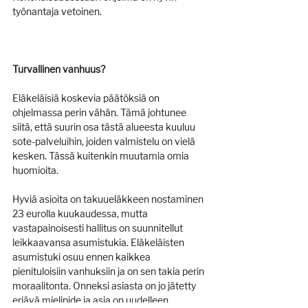
työnantaja vetoinen.
Turvallinen vanhuus?
Eläkeläisiä koskevia päätöksiä on 
ohjelmassa perin vähän. Tämä johtunee 
siitä, että suurin osa tästä alueesta kuuluu 
sote-palveluihin, joiden valmistelu on vielä 
kesken. Tässä kuitenkin muutamia omia 
huomioita.
Hyviä asioita on takuueläkkeen nostaminen 
23 eurolla kuukaudessa, mutta 
vastapainoisesti hallitus on suunnitellut 
leikkaavansa asumistukia. Eläkeläisten 
asumistuki osuu ennen kaikkea 
pienituloisiin vanhuksiin ja on sen takia perin 
moraalitonta. Onneksi asiasta on jo jätetty 
eriävä mielipide ja asia on uudelleen 