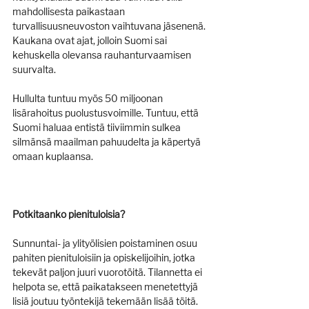
mahdollisesta paikastaan 
turvallisuusneuvoston vaihtuvana jäsenenä. 
Kaukana ovat ajat, jolloin Suomi sai 
kehuskella olevansa rauhanturvaamisen 
suurvalta.
Hullulta tuntuu myös 50 miljoonan 
lisärahoitus puolustusvoimille. Tuntuu, että 
Suomi haluaa entistä tiiviimmin sulkea 
silmänsä maailman pahuudelta ja käpertyä 
omaan kuplaansa.
Potkitaanko pienituloisia?
Sunnuntai- ja ylityölisien poistaminen osuu 
pahiten pienituloisiin ja opiskelijoihin, jotka 
tekevät paljon juuri vuorotöitä. Tilannetta ei 
helpota se, että paikatakseen menetettyjä 
lisiä joutuu työntekijä tekemään lisää töitä. 