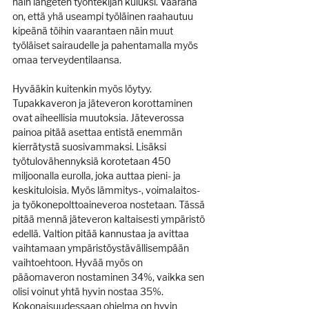
näin langeten työntekijän kuluksi. Vaarana 
on, että yhä useampi työläinen raahautuu 
kipeänä töihin vaarantaen näin muut 
työläiset sairaudelle ja pahentamalla myös 
omaa terveydentilaansa.
Hyvääkin kuitenkin myös löytyy. 
Tupakkaveron ja jäteveron korottaminen 
ovat aiheellisia muutoksia. Jäteverossa 
painoa pitää asettaa entistä enemmän 
kierrätystä suosivammaksi. Lisäksi 
työtulovähennyksiä korotetaan 450 
miljoonalla eurolla, joka auttaa pieni- ja 
keskituloisia. Myös lämmitys-, voimalaitos- 
ja työkonepolttoaineveroa nostetaan. Tässä 
pitää mennä jäteveron kaltaisesti ympäristö 
edellä. Valtion pitää kannustaa ja avittaa 
vaihtamaan ympäristöystävällisempään 
vaihtoehtoon. Hyvää myös on 
pääomaveron nostaminen 34%, vaikka sen 
olisi voinut yhtä hyvin nostaa 35%. 
Kokonaisuudessaan ohjelma on hyvin 