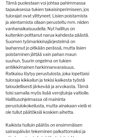
Tämä puolestaan voi johtaa pahimmassa 
tapauksessa tukien takaisinperimiseen, jos 
tulorajat ovat ylittyneet. Lisien poistamista 
ja alentamista ollaan perusteltu mm. niiden 
vanhanaikaisuudella. Nyt hallitus on 
kuitenkin polttanut narua kahdesta päästä. 
Suomen työmarkkinajärjestelmä on 
laahannut jo pitkään perässä, mutta lisien 
poistaminen jättää vain pahan maun 
suuhun. Suurin ongelma on tukien 
antiikkimainen harkinnanvaraisuus. 
Ratkaisu löytyy perustulosta, joka lopettaisi 
tuloraja kikkailun ja tekisi kaikesta työstä 
taloudellisesti järkevää ja arvokasta. Tämä 
toisi samalla myös lisää verojtuloja valtiolle. 
Hallitusohjelmassa oli maininta 
perustulokokeilusta, mutta ainakaan vielä ei 
ole tullut päätöksiä koskien aihetta.
Kaikista hulluin päätös on ensimmäisen 
sairaspäivän tekeminen palkattomaksi ja 