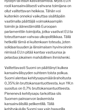
hyödyn tai edun kasvattamista. Myös EU:n 
rooli kansainvälisesti vahvana toimijana on 
ollut valitettavan heikkoa. Tähän voi 
kuitenkin onneksi vaikuttaa sisältäpäin 
vaatimalla päättäjiä voimakkaampiin 
toimiin ja äänestämällä Euroopan 
parlamenttiin toimijoita, jotka vaativat EU:ta 
toteuttamaan vahvaa ulkopolitiikkaa. Tällä 
hetkellä tämä ei kuitenkaan toteudu, joten 
solidaarisuuden ja länsimaisen hyvinvoinnin 
nimissä EU:n pitää kantaa vastuunsa ja 
pelastaa jokainen mahdollinen ihmishenki.
Valitettavasti Suomi on päättänyt kulkea 
kansainvälisyyden suhteen toista polkua. 
Suomi alentaa kehitysapumäärärahoitusta 
0,35%:iin bruttokansantuotteesta, kun YK:n 
suositus on 0,7% bruttokansantuotteesta. 
Pienenevä kehitysapu tarkoittaa siis 
Suomen painoarvon laskemista 
kansainvälisillä pelikentillä. Tällä 
kehityskululla Suomi saa vain haaveilla 