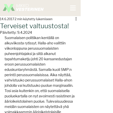
14.6.2017
2 min käytetty lukemiseen
Terveiset valtuustosta!
Päivitetty:
9.4.2024
Suomalaisen politiikan kentällä on 
alkuviikosta rytissyt. Halla-aho valittiin 
viikonloppuna perussuomalaisten 
puheenjohtajaksi ja siitä alkanut 
tapahtumaketju johti 20 kansanedustajan 
eroon perussuomalaisten 
eduskuntaryhmästä. Samalla kuoli SMP:n 
perintö perussuomalaisissa. Aika näyttää, 
vahvistuuko perussuomalaiset Halla-ahon 
johdolla vai kutistuuko puolue marginaaliin. 
Tosi asia kuitenkin on, että suomalaisella 
puoluekartalla on nyt avoimesti rasistinen ja 
äärioikeistolainen puolue. Tulevaisuudessa 
meidän suomalaisten on näytettävä yhä 
voimakkaammin äärioikeistolaisille 