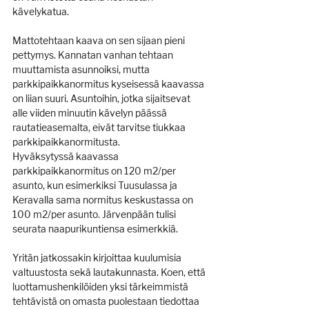
kävelykatua.
Mattotehtaan kaava on sen sijaan pieni 
pettymys. Kannatan vanhan tehtaan 
muuttamista asunnoiksi, mutta 
parkkipaikkanormitus kyseisessä kaavassa 
on liian suuri. Asuntoihin, jotka sijaitsevat 
alle viiden minuutin kävelyn päässä 
rautatieasemalta, eivät tarvitse tiukkaa 
parkkipaikkanormitusta. 
Hyväksytyssä kaavassa 
parkkipaikkanormitus on 120 m2/per 
asunto, kun esimerkiksi Tuusulassa ja 
Keravalla sama normitus keskustassa on 
100 m2/per asunto. Järvenpään tulisi 
seurata naapurikuntiensa esimerkkiä.
Yritän jatkossakin kirjoittaa kuulumisia 
valtuustosta sekä lautakunnasta. Koen, että 
luottamushenkilöiden yksi tärkeimmistä 
tehtävistä on omasta puolestaan tiedottaa 