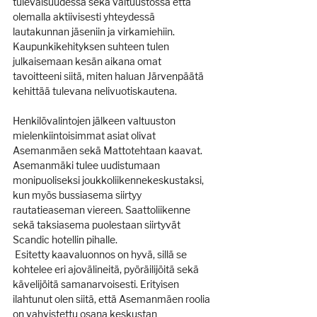
tulevaisuudessa sekä valtuustossa että 
olemalla aktiivisesti yhteydessä 
lautakunnan jäseniin ja virkamiehiin. 
Kaupunkikehityksen suhteen tulen 
julkaisemaan kesän aikana omat 
tavoitteeni siitä, miten haluan Järvenpäätä 
kehittää tulevana nelivuotiskautena.
Henkilövalintojen jälkeen valtuuston 
mielenkiintoisimmat asiat olivat 
Asemanmäen sekä Mattotehtaan kaavat. 
Asemanmäki tulee uudistumaan 
monipuoliseksi joukkoliikennekeskustaksi, 
kun myös bussiasema siirtyy 
rautatieaseman viereen. Saattoliikenne 
sekä taksiasema puolestaan siirtyvät 
Scandic hotellin pihalle. 
 Esitetty kaavaluonnos on hyvä, sillä se 
kohtelee eri ajovälineitä, pyöräilijöitä sekä 
kävelijöitä samanarvoisesti. Erityisen 
ilahtunut olen siitä, että Asemanmäen roolia 
on vahvistettu osana keskustan 