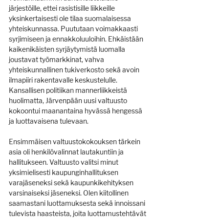
järjestöille, ettei rasistisille liikkeille 
yksinkertaisesti ole tilaa suomalaisessa 
yhteiskunnassa. Puututaan voimakkaasti 
syrjimiseen ja ennakkoluuloihin. Ehkäistään 
kaikenikäisten syrjäytymistä luomalla 
joustavat työmarkkinat, vahva 
yhteiskunnallinen tukiverkosto sekä avoin 
ilmapiiri rakentavalle keskustelulle. 
Kansallisen politiikan mannerliikkeistä 
huolimatta, Järvenpään uusi valtuusto 
kokoontui maanantaina hyvässä hengessä 
ja luottavaisena tulevaan.
Ensimmäisen valtuustokokouksen tärkein 
asia oli henkilövalinnat lautakuntiin ja 
hallitukseen. Valtuusto valitsi minut 
yksimielisesti kaupunginhallituksen 
varajäseneksi sekä kaupunkikehityksen 
varsinaiseksi jäseneksi. Olen kiitollinen 
saamastani luottamuksesta sekä innoissani 
tulevista haasteista, joita luottamustehtävät 