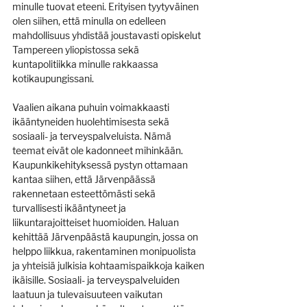
minulle tuovat eteeni. Erityisen tyytyväinen 
olen siihen, että minulla on edelleen 
mahdollisuus yhdistää joustavasti opiskelut 
Tampereen yliopistossa sekä 
kuntapolitiikka minulle rakkaassa 
kotikaupungissani.
Vaalien aikana puhuin voimakkaasti 
ikääntyneiden huolehtimisesta sekä 
sosiaali- ja terveyspalveluista. Nämä 
teemat eivät ole kadonneet mihinkään. 
Kaupunkikehityksessä pystyn ottamaan 
kantaa siihen, että Järvenpäässä 
rakennetaan esteettömästi sekä 
turvallisesti ikääntyneet ja 
liikuntarajoitteiset huomioiden. Haluan 
kehittää Järvenpäästä kaupungin, jossa on 
helppo liikkua, rakentaminen monipuolista 
ja yhteisiä julkisia kohtaamispaikkoja kaiken 
ikäisille. Sosiaali- ja terveyspalveluiden 
laatuun ja tulevaisuuteen vaikutan 