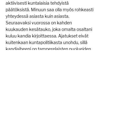
aktiivisesti kuntalaisia tehdyistä 
päätöksistä. Minuun saa olla myös rohkeasti 
yhteydessä asiasta kuin asiasta. 
Seuraavaksi vuorossa on kahden 
kuukauden kesätauko, joka omalta osaltani 
kuluu kandia kirjoittaessa. Ajatukset eivät 
kuitenkaan kuntapolitiikasta unohdu, sillä 
kandiaiheeni on tamperelaisten puolueiden 
erot kaupunkisuunnittelussa. Joku voisi 
tokaista, että rakkaudesta lajiin.
Tags:
rakentava politiikka
järvenpää
2017