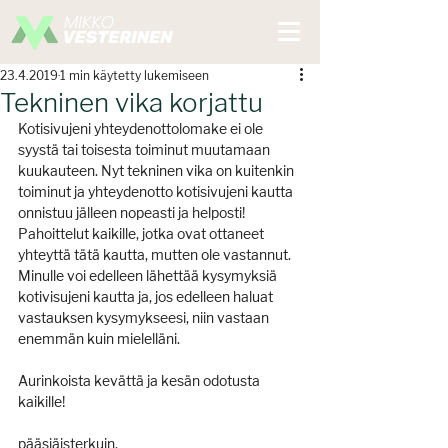
23.4.2019
1 min käytetty lukemiseen
Tekninen vika korjattu
Kotisivujeni yhteydenottolomake ei ole 
syystä tai toisesta toiminut muutamaan 
kuukauteen. Nyt tekninen vika on kuitenkin 
toiminut ja yhteydenotto kotisivujeni kautta 
onnistuu jälleen nopeasti ja helposti! 
Pahoittelut kaikille, jotka ovat ottaneet 
yhteyttä tätä kautta, mutten ole vastannut. 
Minulle voi edelleen lähettää kysymyksiä 
kotivisujeni kautta ja, jos edelleen haluat 
vastauksen kysymykseesi, niin vastaan 
enemmän kuin mielelläni.
Aurinkoista kevättä ja kesän odotusta 
kaikille!
pääsiäisterkuin,