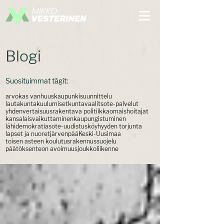
Blogi
Suosituimmat tägit:
arvokas vanhuus
kaupunkisuunnittelu
lautakuntakuulumiset
kuntavaalit
sote-palvelut
yhdenvertaisuus
rakentava politiikka
omaishoitajat
kansalaisvaikuttaminen
kaupungistuminen
lähidemokratia
sote-uudistus
köyhyyden torjunta
lapset ja nuoret
järvenpää
Keski-Uusimaa
toisen asteen koulutus
rakennussuojelu
päätöksenteon avoimuus
joukkoliikenne